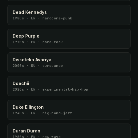
Dead Kennedys
1980s · EN · hardcore-punk
Deep Purple
1970s · EN · hard-rock
Diskoteka Avariya
2000s · RU · eurodance
Doechii
2020s · EN · experimental-hip-hop
Duke Ellington
1940s · EN · big-band-jazz
Duran Duran
1980s · EN · new-wave