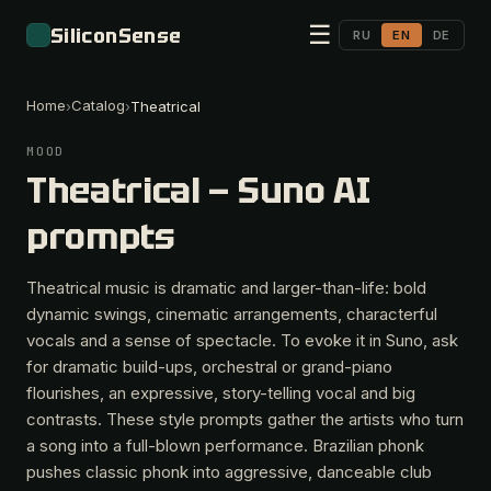
☰
SiliconSense
RU
EN
DE
Home
Catalog
›
›
Theatrical
MOOD
Theatrical — Suno AI
prompts
Theatrical music is dramatic and larger-than-life: bold
dynamic swings, cinematic arrangements, characterful
vocals and a sense of spectacle. To evoke it in Suno, ask
for dramatic build-ups, orchestral or grand-piano
flourishes, an expressive, story-telling vocal and big
contrasts. These style prompts gather the artists who turn
a song into a full-blown performance. Brazilian phonk
pushes classic phonk into aggressive, danceable club