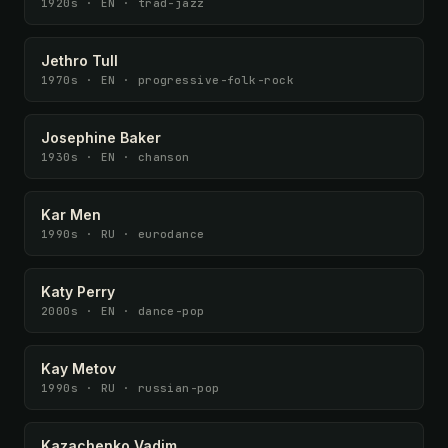
1920s · EN · trad-jazz
Jethro Tull
1970s · EN · progressive-folk-rock
Josephine Baker
1930s · EN · chanson
Kar Men
1990s · RU · eurodance
Katy Perry
2000s · EN · dance-pop
Kay Metov
1990s · RU · russian-pop
Kazachenko Vadim