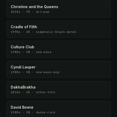
Christine and the Queens
2010s · FR · art-pop
Cradle of Filth
1990s · UK · symphonic-black-metal
Culture Club
1980s · EN · new-wave
Cyndi Lauper
1980s · EN · new-wave-pop
DakhaBrakha
2010s · UK · ethno-folk
David Bowie
1980s · EN · dance-rock