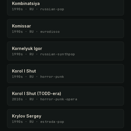
Kombinatsiya
1990s · RU · russian-pop
Komissar
1990s · RU · eurodisco
Kornelyuk Igor
1990s · RU · russian-synthpop
Korol I Shut
1990s · RU · horror-punk
Korol I Shut (TODD-era)
2010s · RU · horror-punk-opera
Krylov Sergey
1990s · RU · estrada-pop