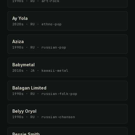
1990s · RU · art-rock
Ay Yola
2020s · RU · ethno-pop
Aziza
1990s · RU · russian-pop
Babymetal
2010s · JA · kawaii-metal
Balagan Limited
1990s · RU · russian-folk-pop
Belyy Oryol
1990s · RU · russian-chanson
Bessie Smith