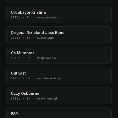
Orbakayte Kristina
1990s · RU · russian-pop
Original Dixieland Jass Band
1920s · EN · dixieland
Os Mutantes
1960s · PT · tropicalia
OutKast
1990s · EN · southern-hip-hop
Ozzy Osbourne
1980s · EN · heavy-metal
PSY