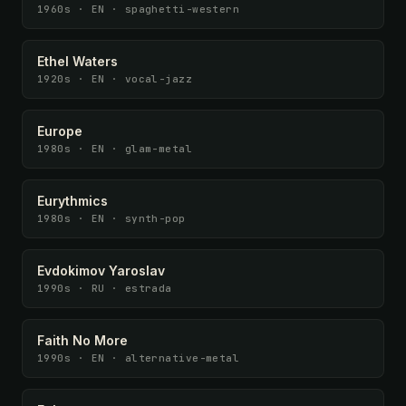
1960s · EN · spaghetti-western
Ethel Waters
1920s · EN · vocal-jazz
Europe
1980s · EN · glam-metal
Eurythmics
1980s · EN · synth-pop
Evdokimov Yaroslav
1990s · RU · estrada
Faith No More
1990s · EN · alternative-metal