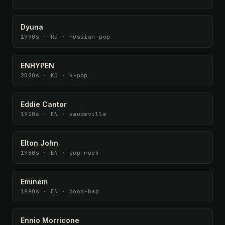
Dyuna
1990s · RU · russian-pop
ENHYPEN
2020s · KO · k-pop
Eddie Cantor
1920s · EN · vaudeville
Elton John
1980s · EN · pop-rock
Eminem
1990s · EN · boom-bap
Ennio Morricone