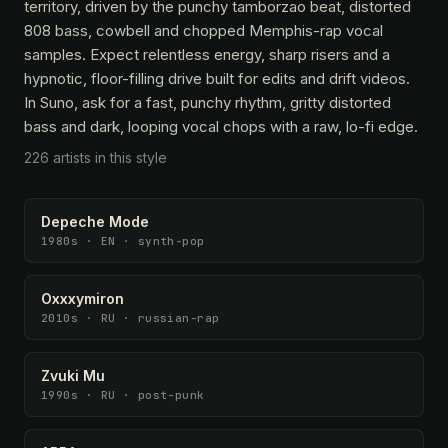
territory, driven by the punchy tamborzao beat, distorted
808 bass, cowbell and chopped Memphis-rap vocal
samples. Expect relentless energy, sharp risers and a
hypnotic, floor-filling drive built for edits and drift videos.
In Suno, ask for a fast, punchy rhythm, gritty distorted
bass and dark, looping vocal chops with a raw, lo-fi edge.
226 artists in this style
Depeche Mode
1980s · EN · synth-pop
Oxxxymiron
2010s · RU · russian-rap
Zvuki Mu
1990s · RU · post-punk