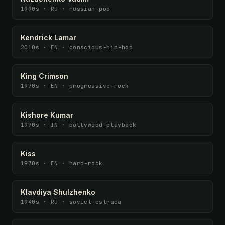
1990s · RU · russian-pop
Kendrick Lamar
2010s · EN · conscious-hip-hop
King Crimson
1970s · EN · progressive-rock
Kishore Kumar
1970s · IN · bollywood-playback
Kiss
1970s · EN · hard-rock
Klavdiya Shulzhenko
1940s · RU · soviet-estrada