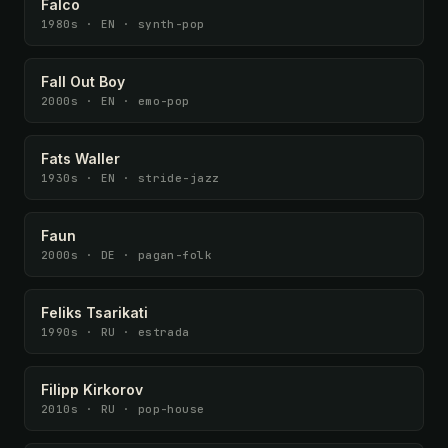
Falco
1980s · EN · synth-pop
Fall Out Boy
2000s · EN · emo-pop
Fats Waller
1930s · EN · stride-jazz
Faun
2000s · DE · pagan-folk
Feliks Tsarikati
1990s · RU · estrada
Filipp Kirkorov
2010s · RU · pop-house