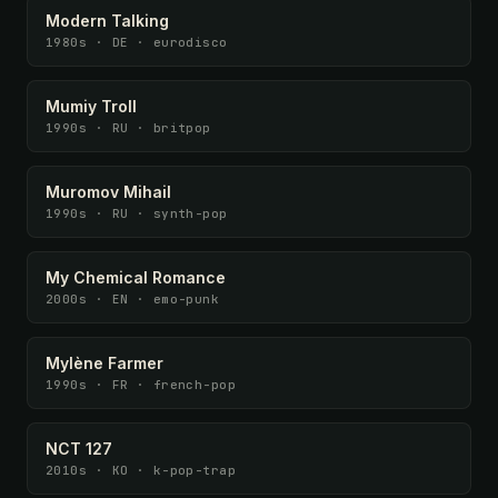
Modern Talking
1980s · DE · eurodisco
Mumiy Troll
1990s · RU · britpop
Muromov Mihail
1990s · RU · synth-pop
My Chemical Romance
2000s · EN · emo-punk
Mylène Farmer
1990s · FR · french-pop
NCT 127
2010s · KO · k-pop-trap