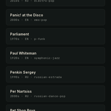
2010s · KO · electro-pop
Panic! at the Disco
2000s · EN · emo-pop
Parliament
1970s · EN · p-funk
Paul Whiteman
1920s · EN · symphonic-jazz
Penkin Sergey
1990s · RU · russian-estrada
Per Nartsiss
2000s · RU · russian-dance-pop
Pet Shop Boys