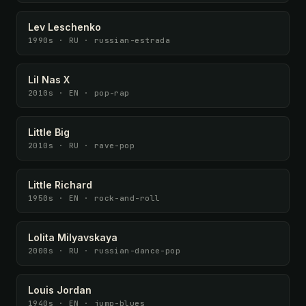
Lev Leschenko
1990s · RU · russian-estrada
Lil Nas X
2010s · EN · pop-rap
Little Big
2010s · RU · rave-pop
Little Richard
1950s · EN · rock-and-roll
Lolita Milyavskaya
2000s · RU · russian-dance-pop
Louis Jordan
1940s · EN · jump-blues