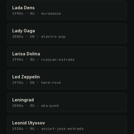
Lada Dens
1990s · RU · eurodance
Lady Gaga
2000s · EN · electro-pop
Larisa Dolina
1990s · RU · russian-estrada
Led Zeppelin
1970s · EN · hard-rock
Leningrad
2000s · RU · ska-punk
Leonid Utyosov
1930s · RU · soviet-jazz-estrada