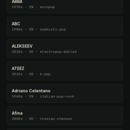
ABBA
1970s · EN · europop
ABC
1980s · EN · sophisti-pop
ALEKSEEV
2010s · UK · electropop-ballad
ATEEZ
2010s · KO · k-pop
Adriano Celentano
1960s · EN · italian-pop-rock
Afina
2000s · RU · russian-chanson