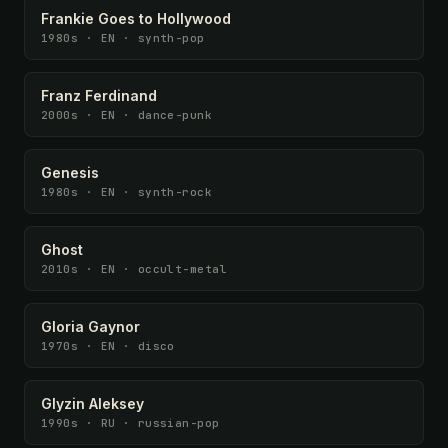
Frankie Goes to Hollywood
1980s · EN · synth-pop
Franz Ferdinand
2000s · EN · dance-punk
Genesis
1980s · EN · synth-rock
Ghost
2010s · EN · occult-metal
Gloria Gaynor
1970s · EN · disco
Glyzin Aleksey
1990s · RU · russian-pop