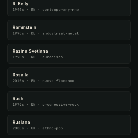
R. Kelly
1990s · EN · contemporary-rnb
Rammstein
1990s · DE · industrial-metal
Razina Svetlana
1990s · RU · eurodisco
Rosalía
2010s · EN · nuevo-flamenco
Rush
1970s · EN · progressive-rock
Ruslana
2000s · UK · ethno-pop