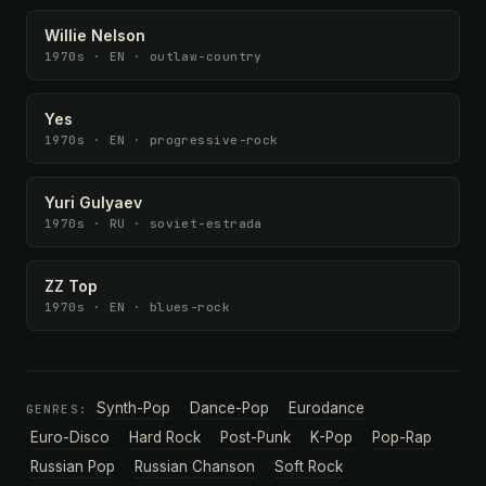
Willie Nelson
1970s · EN · outlaw-country
Yes
1970s · EN · progressive-rock
Yuri Gulyaev
1970s · RU · soviet-estrada
ZZ Top
1970s · EN · blues-rock
Synth-Pop
Dance-Pop
Eurodance
GENRES:
Euro-Disco
Hard Rock
Post-Punk
K-Pop
Pop-Rap
Russian Pop
Russian Chanson
Soft Rock