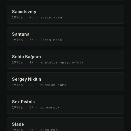
Samotsvety
1970s · RU · soviet-via
Santana
1970s · EN · latin-rock
Selda Bağcan
1970s · TR · anatolian-psych-folk
Sergey Nikitin
1970s · RU · russian-bard
Sex Pistols
1970s · EN · punk-rock
Slade
1970s · EN · glam-rock