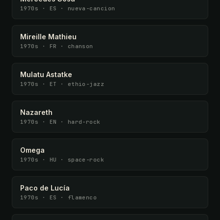
1970s · ES · nueva-cancion
Mireille Mathieu
1970s · FR · chanson
Mulatu Astatke
1970s · ET · ethio-jazz
Nazareth
1970s · EN · hard-rock
Omega
1970s · HU · space-rock
Paco de Lucía
1970s · ES · flamenco