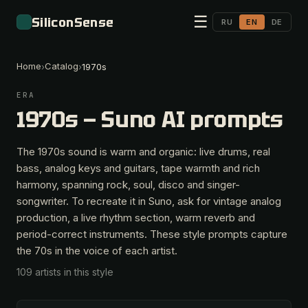
☰
SiliconSense
RU
EN
DE
Home
Catalog
›
›
1970s
ERA
1970s — Suno AI prompts
The 1970s sound is warm and organic: live drums, real
bass, analog keys and guitars, tape warmth and rich
harmony, spanning rock, soul, disco and singer-
songwriter. To recreate it in Suno, ask for vintage analog
production, a live rhythm section, warm reverb and
period-correct instruments. These style prompts capture
the 70s in the voice of each artist.
109 artists in this style