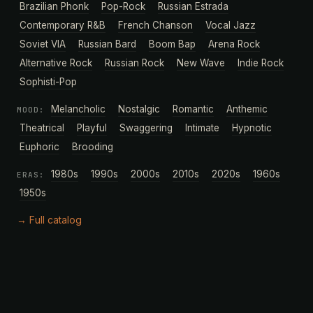
Brazilian Phonk
Pop-Rock
Russian Estrada
Contemporary R&B
French Chanson
Vocal Jazz
Soviet VIA
Russian Bard
Boom Bap
Arena Rock
Alternative Rock
Russian Rock
New Wave
Indie Rock
Sophisti-Pop
Melancholic
Nostalgic
Romantic
Anthemic
MOOD:
Theatrical
Playful
Swaggering
Intimate
Hypnotic
Euphoric
Brooding
1980s
1990s
2000s
2010s
2020s
1960s
ERAS:
1950s
→ Full catalog