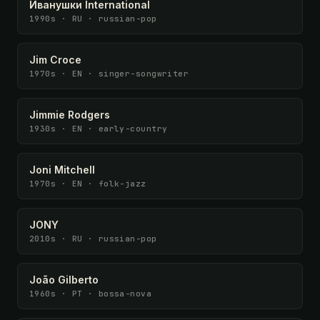
Иванушки International
1990s · RU · russian-pop
Jim Croce
1970s · EN · singer-songwriter
Jimmie Rodgers
1930s · EN · early-country
Joni Mitchell
1970s · EN · folk-jazz
JONY
2010s · RU · russian-pop
João Gilberto
1960s · PT · bossa-nova