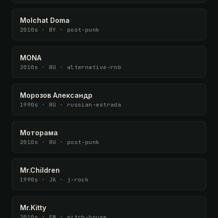
Molchat Doma
2010s · BY · post-punk
MONA
2010s · RU · alternative-rnb
Морозов Александр
1990s · RU · russian-estrada
Моторама
2010s · RU · post-punk
Mr.Children
1990s · JA · j-rock
Mr.Kitty
2010s · EN · witch-house