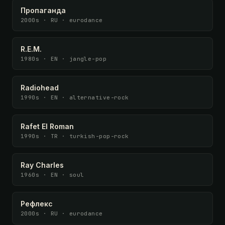
Пропаганда
2000s · RU · eurodance
R.E.M.
1980s · EN · jangle-pop
Radiohead
1990s · EN · alternative-rock
Rafet El Roman
1990s · TR · turkish-pop-rock
Ray Charles
1960s · EN · soul
Рефлекс
2000s · RU · eurodance