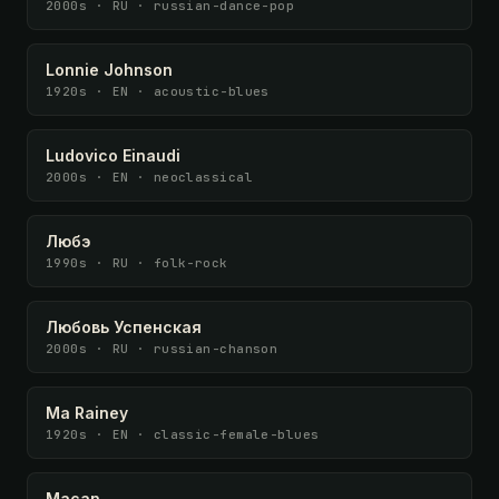
2000s · RU · russian-dance-pop
Lonnie Johnson
1920s · EN · acoustic-blues
Ludovico Einaudi
2000s · EN · neoclassical
Любэ
1990s · RU · folk-rock
Любовь Успенская
2000s · RU · russian-chanson
Ma Rainey
1920s · EN · classic-female-blues
Macan