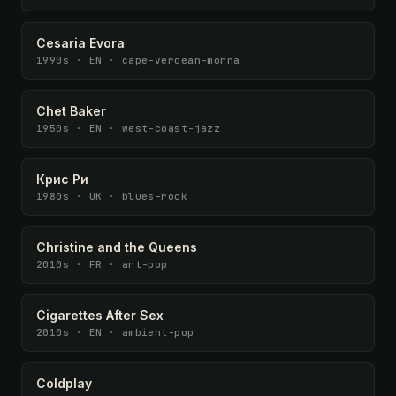
Cesaria Evora
1990s · EN · cape-verdean-morna
Chet Baker
1950s · EN · west-coast-jazz
Крис Ри
1980s · UK · blues-rock
Christine and the Queens
2010s · FR · art-pop
Cigarettes After Sex
2010s · EN · ambient-pop
Coldplay