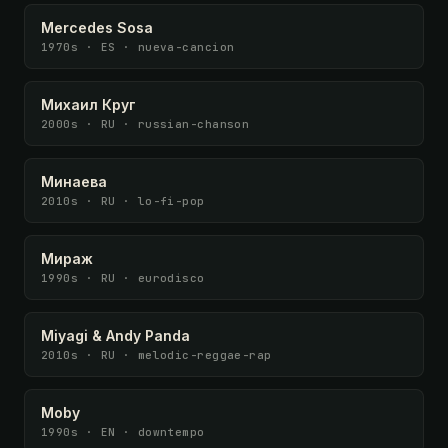
Mercedes Sosa
1970s · ES · nueva-cancion
Михаил Круг
2000s · RU · russian-chanson
Минаева
2010s · RU · lo-fi-pop
Мираж
1990s · RU · eurodisco
Miyagi & Andy Panda
2010s · RU · melodic-reggae-rap
Moby
1990s · EN · downtempo