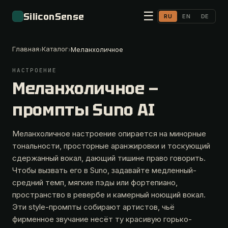
☰
SiliconSense
RU
EN
DE
Главная
Каталог
›
›
Меланхоличное
НАСТРОЕНИЕ
Меланхоличное —
промпты Suno AI
Меланхоличное настроение опирается на минорные
тональности, просторные аранжировки и тоскующий
сдержанный вокал, дающий тишине право говорить.
Чтобы вызвать его в Suno, задавайте медленный-
средний темп, мягкие пэды или фортепиано,
пространство в ревербе и камерный ноющий вокал.
Эти style-промпты собирают артистов, чьё
фирменное звучание несёт ту красивую горько-