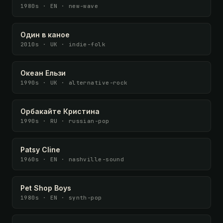
1980s · EN · new-wave
Один в каное
2010s · UK · indie-folk
Океан Ельзи
1990s · UK · alternative-rock
Орбакайте Кристина
1990s · RU · russian-pop
Patsy Cline
1960s · EN · nashville-sound
Pet Shop Boys
1980s · EN · synth-pop