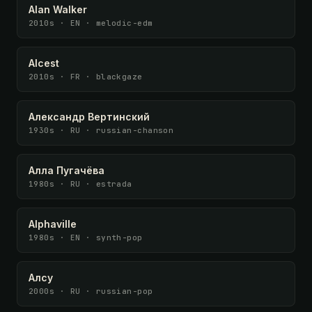
Alan Walker
2010s · EN · melodic-edm
Alcest
2010s · FR · blackgaze
Александр Вертинский
1930s · RU · russian-chanson
Алла Пугачёва
1980s · RU · estrada
Alphaville
1980s · EN · synth-pop
Алсу
2000s · RU · russian-pop