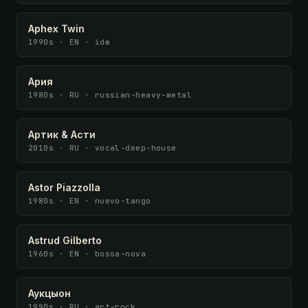
Aphex Twin
1990s · EN · idm
Ария
1980s · RU · russian-heavy-metal
Артик & Асти
2010s · RU · vocal-deep-house
Astor Piazzolla
1980s · EN · nuevo-tango
Astrud Gilberto
1960s · EN · bossa-nova
Аукцыон
1990s · RU · art-rock