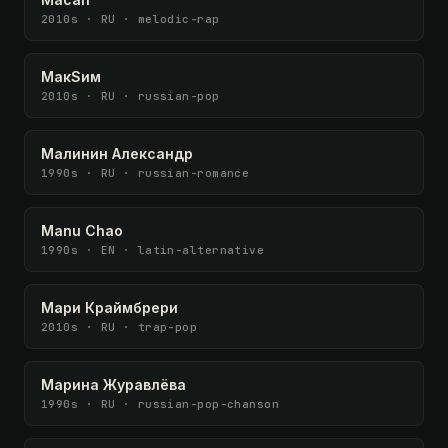
2010s · RU · melodic-rap
МакSим
2010s · RU · russian-pop
Малинин Александр
1990s · RU · russian-romance
Manu Chao
1990s · EN · latin-alternative
Мари Краймбрери
2010s · RU · trap-pop
Марина Журавлёва
1990s · RU · russian-pop-chanson