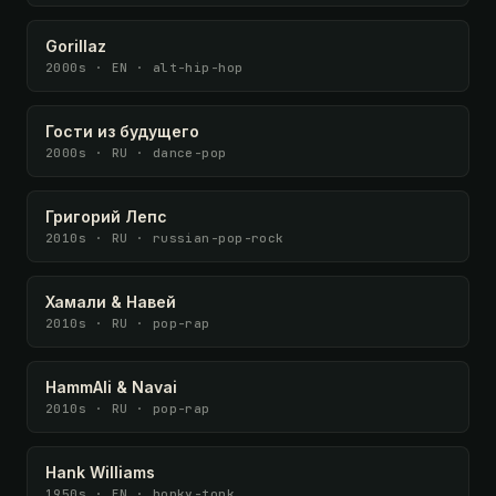
Gorillaz
2000s · EN · alt-hip-hop
Гости из будущего
2000s · RU · dance-pop
Григорий Лепс
2010s · RU · russian-pop-rock
Хамали & Навей
2010s · RU · pop-rap
HammAli & Navai
2010s · RU · pop-rap
Hank Williams
1950s · EN · honky-tonk