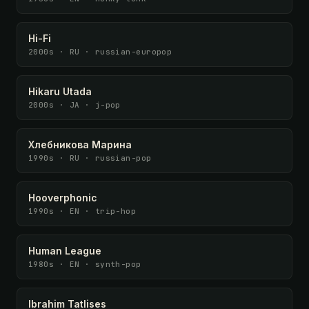
Hi-Fi
2000s · RU · russian-europop
Hikaru Utada
2000s · JA · j-pop
Хлебникова Марина
1990s · RU · russian-pop
Hooverphonic
1990s · EN · trip-hop
Human League
1980s · EN · synth-pop
Ibrahim Tatlises