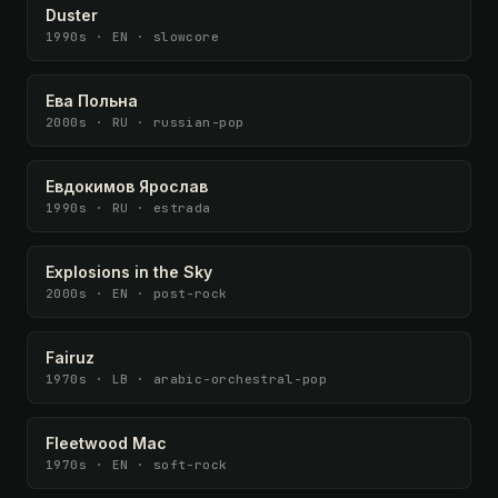
Duster
1990s · EN · slowcore
Ева Польна
2000s · RU · russian-pop
Евдокимов Ярослав
1990s · RU · estrada
Explosions in the Sky
2000s · EN · post-rock
Fairuz
1970s · LB · arabic-orchestral-pop
Fleetwood Mac
1970s · EN · soft-rock