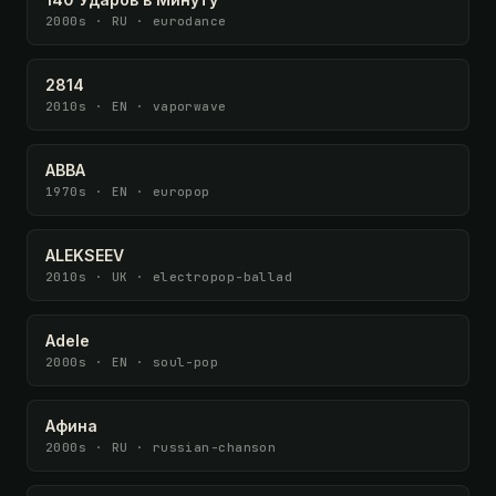
2000s · RU · eurodance
2814
2010s · EN · vaporwave
ABBA
1970s · EN · europop
ALEKSEEV
2010s · UK · electropop-ballad
Adele
2000s · EN · soul-pop
Афина
2000s · RU · russian-chanson