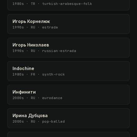
1980s · TR · turkish-arabesque-folk
Игорь Корнелюк
1990s · RU · estrada
Игорь Николаев
1990s · RU · russian-estrada
Indochine
1980s · FR · synth-rock
Инфинити
2000s · RU · eurodance
Ирина Дубцова
2000s · RU · pop-ballad