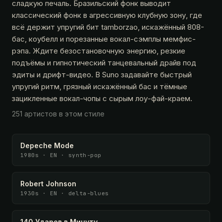
сладкую печаль. Бразильский фонк выводит
классический фонк в агрессивную клубную зону, где
всё держит упругий бит tamborzao, искажённый 808-
бас, коубелл и порезанные вокал-сэмплы мемфис-
рэпа. Ждите безостановочную энергию, резкие
подъёмы и гипнотический танцевальный драйв под
эдиты и дрифт-видео. В Suno задавайте быстрый
упругий ритм, грязный искажённый бас и тёмные
зацикленные вокал-чопы с сырым лоу-фай-краем.
251 артистов в этом стиле
Depeche Mode
1980s · EN · synth-pop
Robert Johnson
1930s · EN · delta-blues
140 Ударов в Минуту