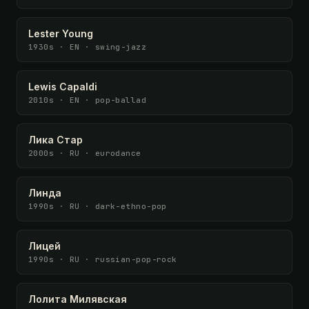
Lester Young
1930s · EN · swing-jazz
Lewis Capaldi
2010s · EN · pop-ballad
Лика Стар
2000s · RU · eurodance
Линда
1990s · RU · dark-ethno-pop
Лицей
1990s · RU · russian-pop-rock
Лолита Милявская