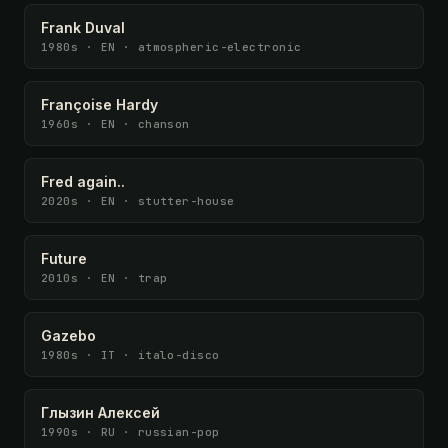
Frank Duval
1980s · EN · atmospheric-electronic
Françoise Hardy
1960s · EN · chanson
Fred again..
2020s · EN · stutter-house
Future
2010s · EN · trap
Gazebo
1980s · IT · italo-disco
Глызин Алексей
1990s · RU · russian-pop