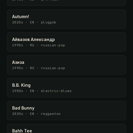
Autumn!
2020s · EN · pluggnb
Айвазов Александр
1990s · RU · russian-pop
Азиза
1990s · RU · russian-pop
B.B. King
1950s · EN · electric-blues
Bad Bunny
2020s · EN · reggaeton
Bahh Tee