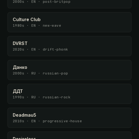
2000s · EN · post-britpop
Culture Club
1980s · EN · new-wave
DVRST
2020s · EN · drift-phonk
Данко
2000s · RU · russian-pop
ДДТ
1990s · RU · russian-rock
Deadmau5
2010s · EN · progressive-house
Desireless