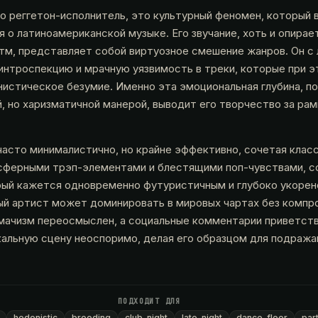
о реггетон-исполнитель, это культурный феномен, который в
 о латиноамериканской музыке. Его звучание, хоть и опирае
м, представляет собой виртуозное смешение жанров. Он с
интроспекцию и мрачную уязвимость в треки, которые при 
истическое безумие. Именно эта эмоциональная глубина, по
, но харизматичной манерой, выводит его творчество за ра
часто минималистично, но крайне эффективно, сочетая клас
сферными трэп-элементами и блестящими поп-чувствами, с
рый кажется одновременно футуристичным и глубоко укорен
ный артист может доминировать в мировых чартах без компр
 мачизм переосмыслен, а социальные комментарии приветств
кальную сцену неоспоримо, делая его образцом для подража
ПОДХОДИТ ДЛЯ
hedonistic
brooding
club-night
late-night
dance-floor
par