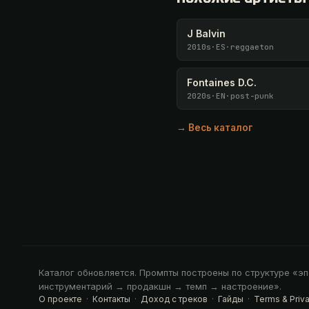
J Balvin
2010s
·
ES
·
reggaeton
Fontaines D.C.
2020s
·
EN
·
post-punk
→ Весь каталог
Каталог обновляется. Промпты построены по структуре «
инструментарий → продакшн → темп → настроение».
О проекте
·
Контакты
·
Доход с треков
·
Гайды
·
Terms & Priv