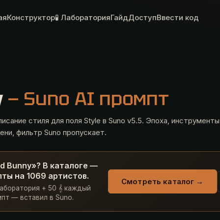
ая
Конструктор
🧪 Лаборатория
Гайд
Доступ
Ввести код
y
— Suno AI промпт
исание стиля для поля Style в Suno v5.5. Эпоха, инструменты
ени, фильтр Suno пропускает.
d Bunny»? В каталоге —
ты на 1069 артистов.
Смотреть каталог →
Лаборатория + 50 𝄞 каждый
пт — вставил в Suno.