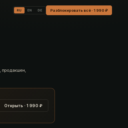
Разблокировать всё · 1 990 ₽
RU
EN
DE
, продакшен,
Открыть · 1 990 ₽