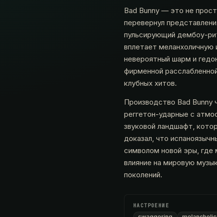
Bad Bunny — это не прост
перевернул представления
пульсирующий дембоу-рит
вплетает меланхоличную 
невероятный шарм и гедон
фирменной расслабленной
клубных хитов.
Производство Bad Bunny 
реггетон-ударные с атмо
звуковой ландшафт, кото
доказал, что испаноязыч
символом новой эры, где
влияние на мировую музы
поколений.
НАСТРОЕНИЕ
swaggering
melancholic