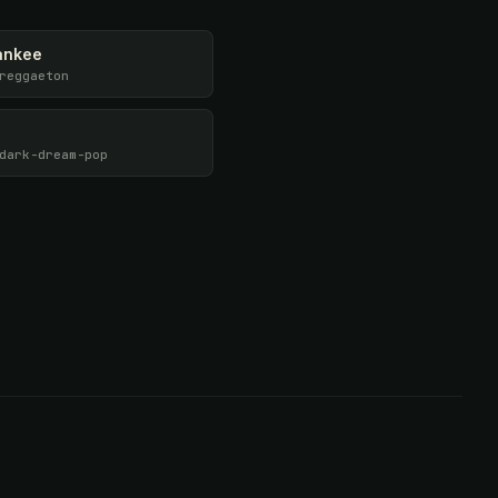
ankee
reggaeton
dark-dream-pop