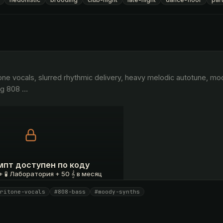
g 808 
…
мпт доступен по коду
 🧪 Лаборатория + 50 𝄞 в месяц
ritone-vocals
#808-bass
#moody-synths
 ₽
У меня есть код