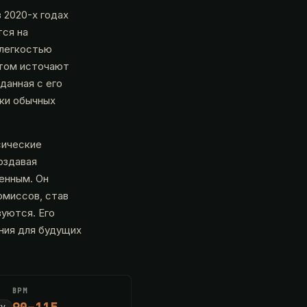
 2020-х годах
тся на
 легкостью
этом источают
данная с его
мки обычных
сические
оздавая
енным. Он
омиссов, став
уются. Его
ния для будущих
BPM
ty