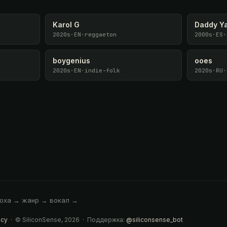
Karol G
Daddy Y
2020s
·
EN
·
reggaeton
2000s
·
ES
·
boygenius
ooes
2020s
·
EN
·
indie-folk
2020s
·
RU
·
эпоха → жанр → вокал →
acy
· © SiliconSense, 2026 · Поддержка:
@siliconsense_bot