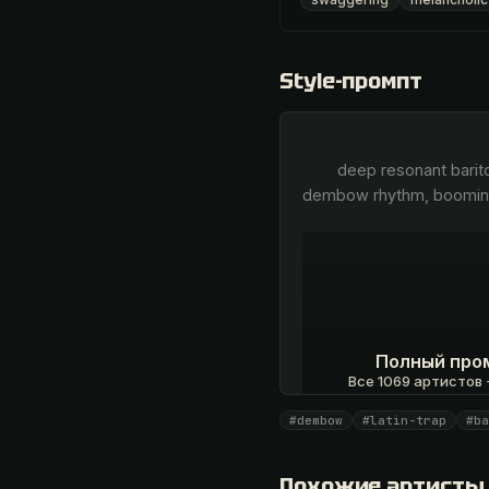
Style-промпт
        deep resonant baritone vocals, slurred rhythmic delivery, heavy melodic autotune, moody latin trap, driving 
dembow rhythm, boomin
Полный про
Все 1069 артистов +
#dembow
#latin-trap
#ba
Открыть · 1 990
Похожие артисты