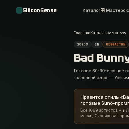
SiliconSense
Каталог
🎛 Мастерск
Главная
Каталог
›
›
Bad Bunny
2020S
EN
REGGAETON
Bad Bunn
Готовое 60-90-словное оп
голосовой якорь — без им
Нравится стиль «Ba
готовые Suno-промп
Все 1069 артистов + 🧪 
месяц. Скопировал пром