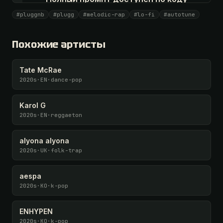
Все 1087 артистов + 🧪 Лаборатория + 50 𝄞 в месяц
#pluggnb
#plugg
#melodic-rap
#lo-fi
#autotune
Открыть · 1 990 ₽
Похожие артисты
У меня есть код
Tate McRae
2020s
·
EN
·
dance-pop
Karol G
2020s
·
EN
·
reggaeton
alyona alyona
2020s
·
UK
·
folk-trap
aespa
2020s
·
KO
·
k-pop
ENHYPEN
2020s
·
KO
·
k-pop