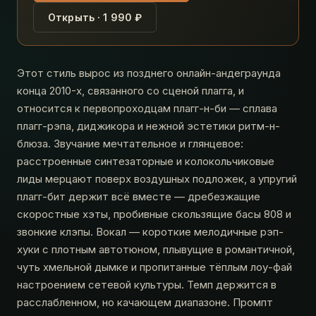
Открыть · 1 990 ₽
Этот стиль вырос из позднего онлайн-андеграунда
конца 2010-х, связанного со сценой плагга, и
относится к первопроходцам плагг-н-би — сплава
плагг-рэпа, диджикора и нежной эстетики ритм-н-
блюза. Звучание мечтательное и глянцевое:
расстроенные синтезаторные и колокольчиковые
лиды мерцают поверх воздушных подложек, а упругий
плагг-бит держит всё вместе — дребезжащие
скоростные хэты, пробивные скользящие басы 808 и
звонкие клэпы. Вокал — короткие мелодичные рэп-
хуки с плотным автотюном, плывущие в романтичной,
чуть хмельной дымке и пропитанные тёплым лоу-фай
настроением сетевой культуры. Темп держится в
расслабленном, но качающем диапазоне. Промпт