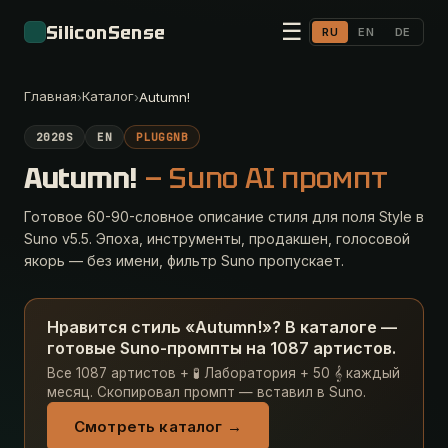
☰
SiliconSense
RU
EN
DE
Главная
Каталог
›
›
Autumn!
2020S
EN
PLUGGNB
Autumn!
— Suno AI промпт
Готовое 60-90-словное описание стиля для поля Style в
Suno v5.5. Эпоха, инструменты, продакшен, голосовой
якорь — без имени, фильтр Suno пропускает.
Нравится стиль «Autumn!»? В каталоге —
готовые Suno-промпты на 1087 артистов.
Все 1087 артистов + 🧪 Лаборатория + 50 𝄞 каждый
месяц. Скопировал промпт — вставил в Suno.
Смотреть каталог →