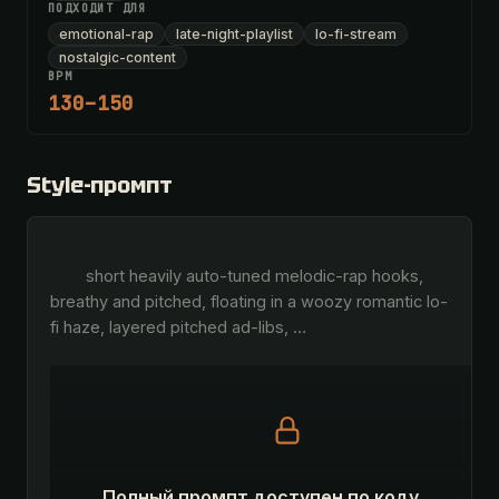
ПОДХОДИТ ДЛЯ
emotional-rap
late-night-playlist
lo-fi-stream
nostalgic-content
BPM
130–150
Style-промпт
        short heavily auto-tuned melodic-rap hooks, 
breathy and pitched, floating in a woozy romantic lo-
fi haze, layered pitched ad-libs, 
…
Полный промпт доступен по коду