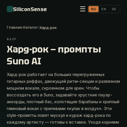
☰
SiliconSense
RU
EN
DE
Главная
Каталог
›
›
Хард-рок
ЖАНР
Хард-рок — промпты
Suno AI
Хард-рок работает на больших перегруженных
гитарных риффах, движущей ритм-секции и развязном
мощном вокале, скроенном для арен. Чтобы
воссоздать его в Suno, задавайте хрусткие пауэр-
аккорды, плотный бас, колотящие барабаны и хриплый
гимновый вокал с припевами «кулак в воздух». Эти
style-промпты ловят мускул и кураж хард-рока по
каждому артисту — готовы к вставке. Уходя корнями