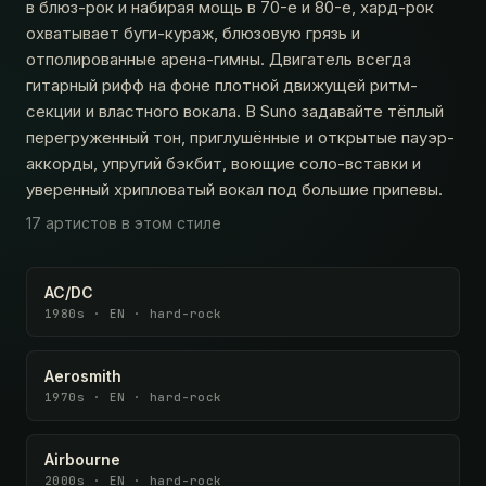
в блюз-рок и набирая мощь в 70-е и 80-е, хард-рок
охватывает буги-кураж, блюзовую грязь и
отполированные арена-гимны. Двигатель всегда
гитарный рифф на фоне плотной движущей ритм-
секции и властного вокала. В Suno задавайте тёплый
перегруженный тон, приглушённые и открытые пауэр-
аккорды, упругий бэкбит, воющие соло-вставки и
уверенный хрипловатый вокал под большие припевы.
17 артистов в этом стиле
AC/DC
1980s · EN · hard-rock
Aerosmith
1970s · EN · hard-rock
Airbourne
2000s · EN · hard-rock