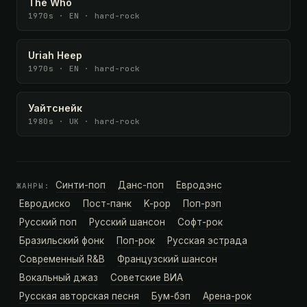
The Who
1970s · EN · hard-rock
Uriah Heep
1970s · EN · hard-rock
Уайтснейк
1980s · UK · hard-rock
Синти-поп
Данс-поп
Евродэнс
ЖАНРЫ:
Евродиско
Пост-панк
K-pop
Поп-рэп
Русский поп
Русский шансон
Софт-рок
Бразильский фонк
Поп-рок
Русская эстрада
Современный R&B
Французский шансон
Вокальный джаз
Советские ВИА
Русская авторская песня
Бум-бэп
Арена-рок