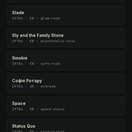
Slade
1970s · EN · glam-rock
Sly and the Family Stone
1970s · EN · psychedelic-soul
Smokie
1970s · EN · soft-rock
Софія Ротару
1970s · UK · estrada
Space
1970s · EN · space-disco
Status Quo
1970s · EN · boogie-rock