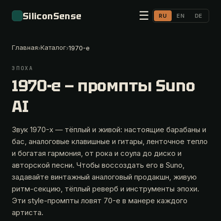
☰
SiliconSense
RU
EN
DE
Главная
Каталог
›
›
1970-е
ЭПОХА
1970-е — промпты Suno
AI
Звук 1970-х — тёплый и живой: настоящие барабаны и
бас, аналоговые клавишные и гитары, ленточное тепло
и богатая гармония, от рока и соула до диско и
авторской песни. Чтобы воссоздать его в Suno,
задавайте винтажный аналоговый продакшн, живую
ритм-секцию, тёплый реверб и инструменты эпохи.
Эти style-промпты ловят 70-е в манере каждого
артиста.