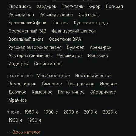
Евродиско
Хард-рок
Пост-панк
K-pop
Поп-рэп
Русский поп
Русский шансон
Софт-рок
Бразильский фонк
Поп-рок
Русская эстрада
Современный R&B
Французский шансон
Вокальный джаз
Советские ВИА
Русская авторская песня
Бум-бэп
Арена-рок
Альтернативный рок
Русский рок
Нью-вейв
Инди-рок
Софисти-поп
Меланхоличное
Ностальгическое
НАСТРОЕНИЕ:
Романтичное
Гимновое
Театральное
Игривое
Дерзкое
Камерное
Гипнотичное
Эйфоричное
Мрачное
1980-е
1990-е
2000-е
2010-е
2020-е
ЭПОХИ:
1960-е
1950-е
→ Весь каталог