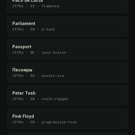
Paco de Lucía
1970s · ES · flamenco
Parliament
1970s · EN · p-funk
Passport
1970s · DE · jazz-fusion
Песняры
1970s · RU · soviet-via
Peter Tosh
1970s · EN · roots-reggae
Pink Floyd
1970s · EN · progressive-rock