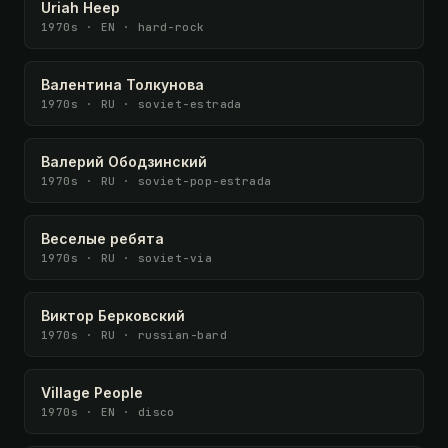
Uriah Heep
1970s · EN · hard-rock
Валентина Толкунова
1970s · RU · soviet-estrada
Валерий Ободзинский
1970s · RU · soviet-pop-estrada
Веселые ребята
1970s · RU · soviet-via
Виктор Берковский
1970s · RU · russian-bard
Village People
1970s · EN · disco