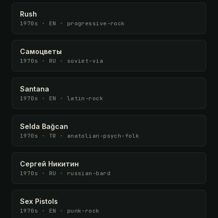
Rush
1970s · EN · progressive-rock
Самоцветы
1970s · RU · soviet-via
Santana
1970s · EN · latin-rock
Selda Bağcan
1970s · TR · anatolian-psych-folk
Сергей Никитин
1970s · RU · russian-bard
Sex Pistols
1970s · EN · punk-rock