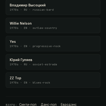
Владимир Высоцкий
1970s · RU · russian-bard
Willie Nelson
1970s · EN · outlaw-country
Yes
1970s · EN · progressive-rock
Юрий Гуляев
1970s · RU · soviet-estrada
ZZ Top
1970s · EN · blues-rock
Синти-поп
Данс-поп
Евродэнс
ЖАНРЫ: