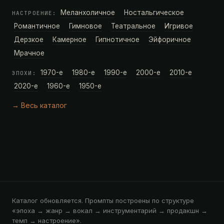
Меланхоличное
Ностальгическое
НАСТРОЕНИЕ:
Романтичное
Гимновое
Театральное
Игривое
Дерзкое
Камерное
Гипнотичное
Эйфоричное
Мрачное
1970-е
1980-е
1990-е
2000-е
2010-е
ЭПОХИ:
2020-е
1960-е
1950-е
→ Весь каталог
Каталог обновляется. Промпты построены по структуре
«эпоха → жанр → вокал → инструментарий → продакшн →
темп → настроение».