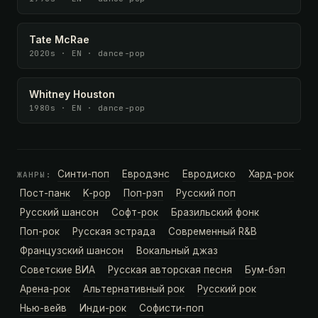
Tate McRae
2020s · EN · dance-pop
Whitney Houston
1980s · EN · dance-pop
Синти-поп
Евродэнс
Евродиско
Хард-рок
ЖАНРЫ:
Пост-панк
K-pop
Поп-рэп
Русский поп
Русский шансон
Софт-рок
Бразильский фонк
Поп-рок
Русская эстрада
Современный R&B
Французский шансон
Вокальный джаз
Советские ВИА
Русская авторская песня
Бум-бэп
Арена-рок
Альтернативный рок
Русский рок
Нью-вейв
Инди-рок
Софисти-поп