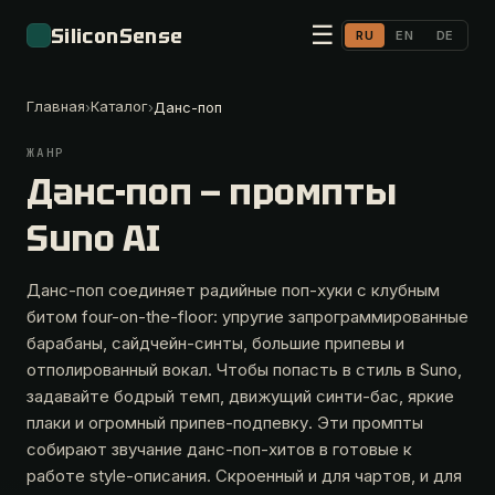
☰
SiliconSense
RU
EN
DE
Главная
Каталог
›
›
Данс-поп
ЖАНР
Данс-поп — промпты
Suno AI
Данс-поп соединяет радийные поп-хуки с клубным
битом four-on-the-floor: упругие запрограммированные
барабаны, сайдчейн-синты, большие припевы и
отполированный вокал. Чтобы попасть в стиль в Suno,
задавайте бодрый темп, движущий синти-бас, яркие
плаки и огромный припев-подпевку. Эти промпты
собирают звучание данс-поп-хитов в готовые к
работе style-описания. Скроенный и для чартов, и для