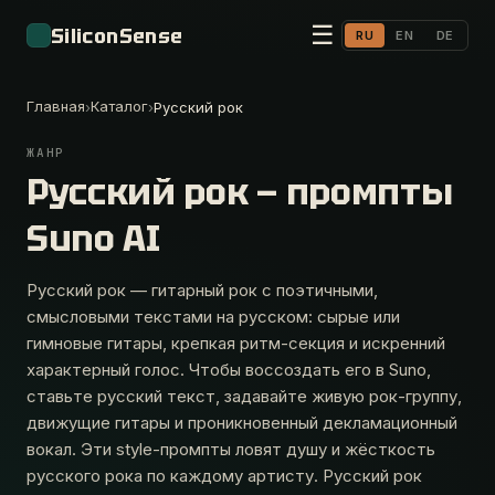
☰
SiliconSense
RU
EN
DE
Главная
Каталог
›
›
Русский рок
ЖАНР
Русский рок — промпты
Suno AI
Русский рок — гитарный рок с поэтичными,
смысловыми текстами на русском: сырые или
гимновые гитары, крепкая ритм-секция и искренний
характерный голос. Чтобы воссоздать его в Suno,
ставьте русский текст, задавайте живую рок-группу,
движущие гитары и проникновенный декламационный
вокал. Эти style-промпты ловят душу и жёсткость
русского рока по каждому артисту. Русский рок