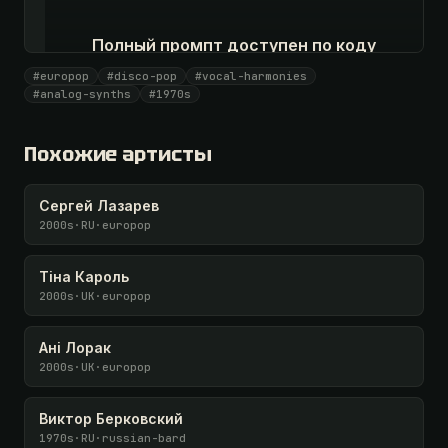
Полный промпт доступен по коду
Все 1081 артистов + 🧪 Лаборатория + 50 𝄞 в месяц
#europop
#disco-pop
#vocal-harmonies
#analog-synths
#1970s
Открыть · 1 990 ₽
Похожие артисты
У меня есть код
Сергей Лазарев
2000s
·
RU
·
europop
Тіна Кароль
2000s
·
UK
·
europop
Ані Лорак
2000s
·
UK
·
europop
Виктор Берковский
1970s
·
RU
·
russian-bard