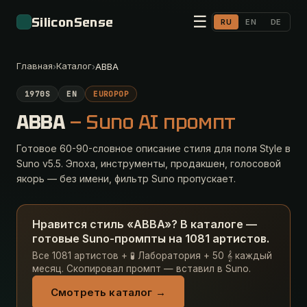
☰
SiliconSense
RU
EN
DE
Главная
Каталог
›
›
ABBA
1970S
EN
EUROPOP
ABBA
— Suno AI промпт
Готовое 60-90-словное описание стиля для поля Style в
Suno v5.5. Эпоха, инструменты, продакшен, голосовой
якорь — без имени, фильтр Suno пропускает.
Нравится стиль «ABBA»? В каталоге —
готовые Suno-промпты на 1081 артистов.
Все 1081 артистов + 🧪 Лаборатория + 50 𝄞 каждый
месяц. Скопировал промпт — вставил в Suno.
Смотреть каталог →