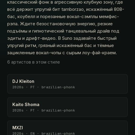
классический фонк в агрессивную клубную зону, где
всё держит упругий бит tamborzao, искажённый 808-
бас, коубелл и порезанные вокал-сэмплы мемфис-
рэпа. Ждите безостановочную энергию, резкие
подъёмы и гипнотический танцевальный драйв под
эдиты и дрифт-видео. В Suno задавайте быстрый
упругий ритм, грязный искажённый бас и тёмные
зацикленные вокал-чопы с сырым лоу-фай-краем.
6 артистов в этом стиле
DJ Kleiton
2020s · PT · brazilian-phonk
Kaito Shoma
2020s · PT · brazilian-phonk
MXZI
2020s · EN · brazilian-phonk