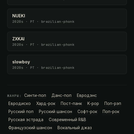
NUEKI
2020s · PT · brazilian-phonk
ZXKAI
2020s · PT · brazilian-phonk
slowboy
2020s · PT · brazilian-phonk
Синти-поп
Данс-поп
Евродэнс
ЖАНРЫ:
Евродиско
Хард-рок
Пост-панк
K-pop
Поп-рэп
Русский поп
Русский шансон
Софт-рок
Поп-рок
Русская эстрада
Современный R&B
Французский шансон
Вокальный джаз