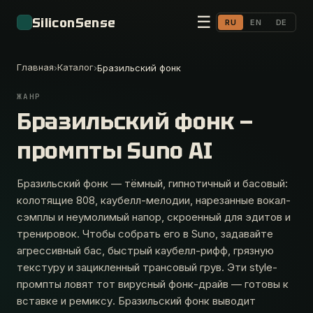
☰
SiliconSense
RU
EN
DE
Главная
Каталог
›
›
Бразильский фонк
ЖАНР
Бразильский фонк —
промпты Suno AI
Бразильский фонк — тёмный, гипнотичный и басовый:
колотящие 808, каубелл-мелодии, нарезанные вокал-
сэмплы и неумолимый напор, скроенный для эдитов и
тренировок. Чтобы собрать его в Suno, задавайте
агрессивный бас, быстрый каубелл-рифф, грязную
текстуру и зацикленный трансовый грув. Эти style-
промпты ловят тот вирусный фонк-драйв — готовы к
вставке и ремиксу. Бразильский фонк выводит