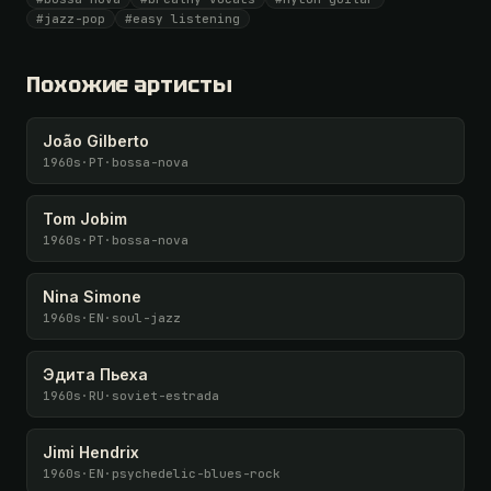
Все 1069 артистов + 🧪 Лаборатория + 50 𝄞 в месяц
#jazz-pop
#easy listening
Открыть · 1 990 ₽
Похожие артисты
У меня есть код
João Gilberto
1960s
·
PT
·
bossa-nova
Tom Jobim
1960s
·
PT
·
bossa-nova
Nina Simone
1960s
·
EN
·
soul-jazz
Эдита Пьеха
1960s
·
RU
·
soviet-estrada
Jimi Hendrix
1960s
·
EN
·
psychedelic-blues-rock