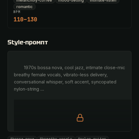
melancholy-coffee
mood-setting
intimate-listen
romantic
BPM
110–130
Style-промпт
        1970s bossa nova, cool jazz, intimate close-mic 
breathy female vocals, vibrato-less delivery, 
conversational whisper, soft accent, syncopated 
nylon-string 
…
Полный промпт доступен по коду
#bossa nova
#breathy vocals
#nylon guitar