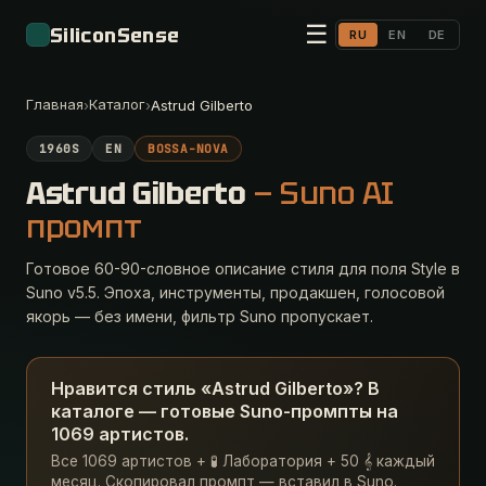
☰
SiliconSense
RU
EN
DE
Главная
Каталог
›
›
Astrud Gilberto
1960S
EN
BOSSA-NOVA
Astrud Gilberto
— Suno AI
промпт
Готовое 60-90-словное описание стиля для поля Style в
Suno v5.5. Эпоха, инструменты, продакшен, голосовой
якорь — без имени, фильтр Suno пропускает.
Нравится стиль «Astrud Gilberto»? В
каталоге — готовые Suno-промпты на
1069 артистов.
Все 1069 артистов + 🧪 Лаборатория + 50 𝄞 каждый
месяц. Скопировал промпт — вставил в Suno.