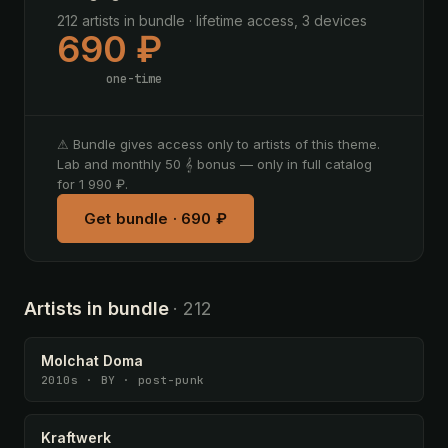
212 artists in bundle · lifetime access, 3 devices
690 ₽
one-time
⚠ Bundle gives access only to artists of this theme.
Lab and monthly 50 𝄞 bonus — only in full catalog
for 1 990 ₽.
Get bundle · 690 ₽
Artists in bundle
· 212
Molchat Doma
2010s · BY · post-punk
Kraftwerk