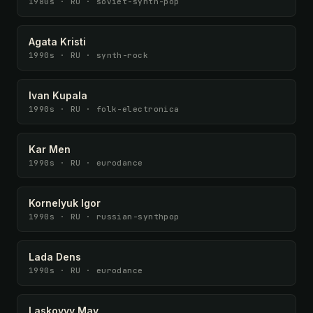
1980s · RU · soviet-synth-pop
Agata Kristi
1990s · RU · synth-rock
Ivan Kupala
1990s · RU · folk-electronica
Kar Men
1990s · RU · eurodance
Kornelyuk Igor
1990s · RU · russian-synthpop
Lada Dens
1990s · RU · eurodance
Laskovyy May