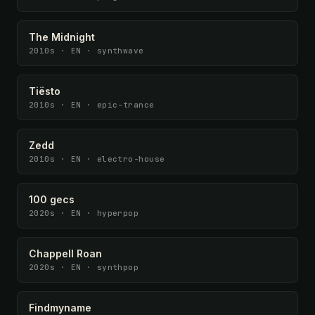
The Midnight
2010s · EN · synthwave
Tiësto
2010s · EN · epic-trance
Zedd
2010s · EN · electro-house
100 gecs
2020s · EN · hyperpop
Chappell Roan
2020s · EN · synthpop
Findmyname