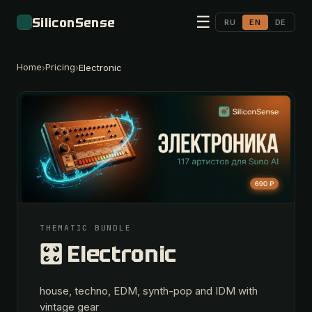
☰
SiliconSense
RU
EN
DE
Home
Pricing
›
›
Electronic
THEMATIC BUNDLE
🎛 Electronic
house, techno, EDM, synth-pop and IDM with
vintage gear