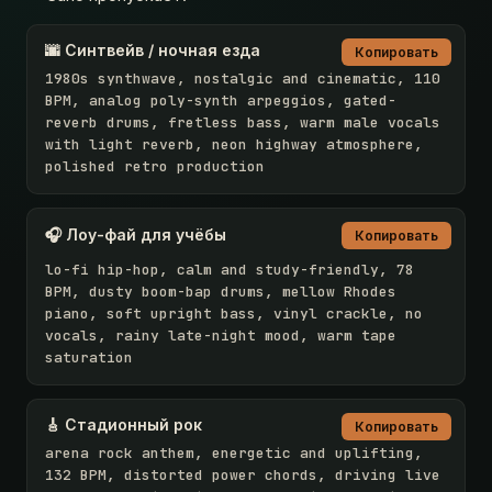
🌆 Синтвейв / ночная езда
Копировать
1980s synthwave, nostalgic and cinematic, 110 
BPM, analog poly-synth arpeggios, gated-
reverb drums, fretless bass, warm male vocals 
with light reverb, neon highway atmosphere, 
polished retro production
🎧 Лоу-фай для учёбы
Копировать
lo-fi hip-hop, calm and study-friendly, 78 
BPM, dusty boom-bap drums, mellow Rhodes 
piano, soft upright bass, vinyl crackle, no 
vocals, rainy late-night mood, warm tape 
saturation
🎸 Стадионный рок
Копировать
arena rock anthem, energetic and uplifting, 
132 BPM, distorted power chords, driving live 