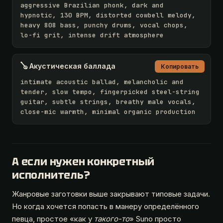
aggressive Brazilian phonk, dark and 
hypnotic, 130 BPM, distorted cowbell melody, 
heavy 808 bass, punchy drums, vocal chops, 
lo-fi grit, intense drift atmosphere
🪕 Акустическая баллада
Копировать
intimate acoustic ballad, melancholic and 
tender, slow tempo, fingerpicked steel-string 
guitar, subtle strings, breathy male vocals, 
close-mic warmth, minimal organic production
А если нужен конкретный
исполнитель?
Жанровые заготовки выше закрывают типовые задачи.
Но когда хочется попасть в манеру определённого
певца, простое «как у
такого-то
» Suno просто