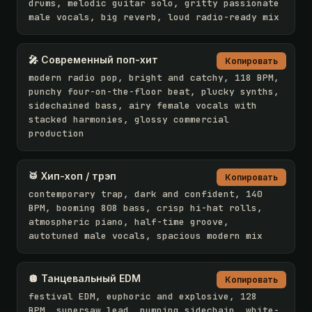
drums, melodic guitar solo, gritty passionate 
male vocals, big reverb, loud radio-ready mix
🎤 Современный поп-хит
Копировать
modern radio pop, bright and catchy, 118 BPM, 
punchy four-on-the-floor beat, plucky synths, 
sidechained bass, airy female vocals with 
stacked harmonies, glossy commercial 
production
🥁 Хип-хоп / трэп
Копировать
contemporary trap, dark and confident, 140 
BPM, booming 808 bass, crisp hi-hat rolls, 
atmospheric piano, half-time groove, 
autotuned male vocals, spacious modern mix
🪩 Танцевальный EDM
Копировать
festival EDM, euphoric and explosive, 128 
BPM, supersaw lead, pumping sidechain, white-