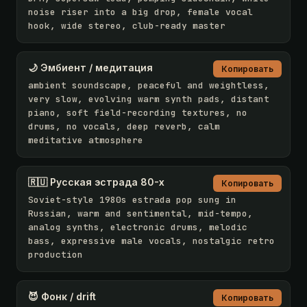
noise riser into a big drop, female vocal 
hook, wide stereo, club-ready master
🌙 Эмбиент / медитация
Копировать
ambient soundscape, peaceful and weightless, 
very slow, evolving warm synth pads, distant 
piano, soft field-recording textures, no 
drums, no vocals, deep reverb, calm 
meditative atmosphere
🇷🇺 Русская эстрада 80-х
Копировать
Soviet-style 1980s estrada pop sung in 
Russian, warm and sentimental, mid-tempo, 
analog synths, electronic drums, melodic 
bass, expressive male vocals, nostalgic retro 
production
😈 Фонк / drift
Копировать