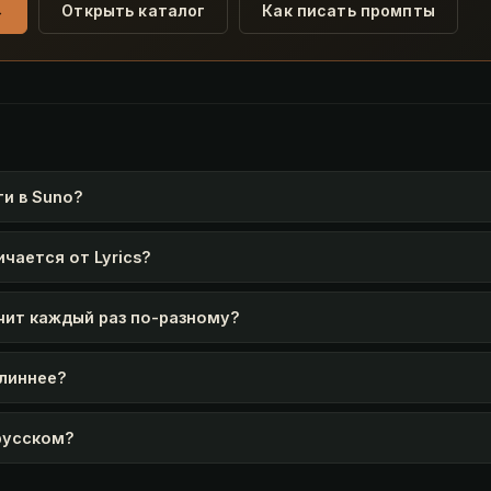
→
Открыть каталог
Как писать промпты
ги в Suno?
ичается от Lyrics?
чит каждый раз по-разному?
длиннее?
русском?