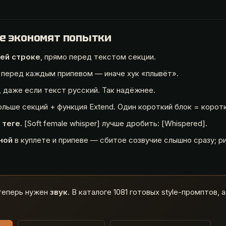
е экономят попытки
оей строке
, прямо перед текстом секции.
перед каждым припевом — иначе хук «плывёт».
, даже если текст русский. Так надёжнее.
льше секций + функция Extend. Один короткий блок = коротк
 теге.
[Soft female whisper] лучше дробить: [Whispered].
ной
в куплете и припеве — сбитое созвучие слышно сразу; 
теперь нужен
звук
. В каталоге 1081 готовых style-промптов,