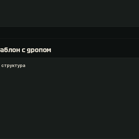
аблон с дропом
я структура