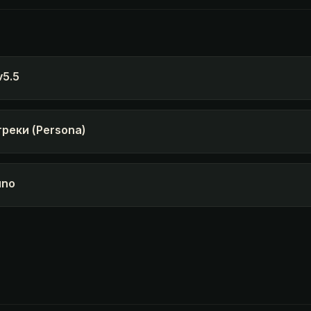
v5.5
треки (Persona)
uno