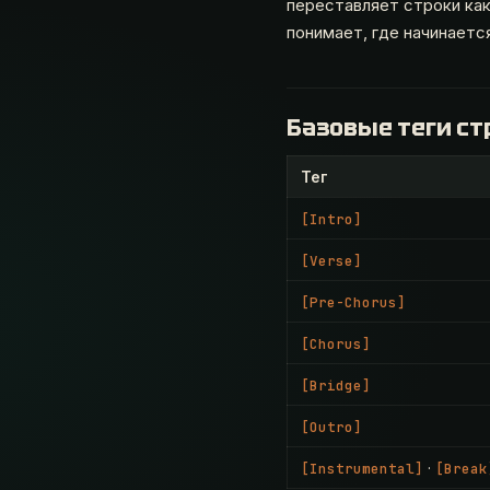
переставляет строки как
понимает, где начинаетс
Базовые теги с
Тег
[Intro]
[Verse]
[Pre-Chorus]
[Chorus]
[Bridge]
[Outro]
·
[Instrumental]
[Break