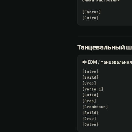
смена настроения

[Chorus]

[Outro]
Танцевальный ш
🔊 EDM / танцевальна
[Intro]

[Build]

[Drop]

[Verse 1]

[Build]

[Drop]

[Breakdown]

[Build]

[Drop]

[Outro]