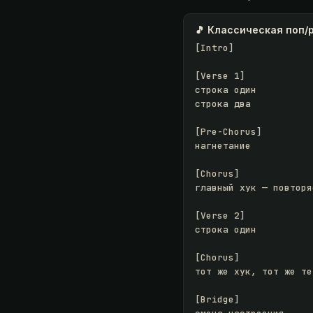
🎵 Классическая поп/
[Intro]

[Verse 1]

строка один

строка два

[Pre-Chorus]

нагнетание

[Chorus]

главный хук — повторя
[Verse 2]

строка один

[Chorus]

тот же хук, тот же тег
[Bridge]
