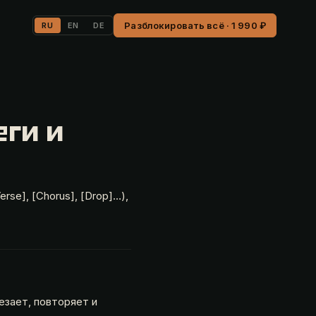
Разблокировать всё · 1 990 ₽
RU
EN
DE
еги и
rse], [Chorus], [Drop]…),
езает, повторяет и