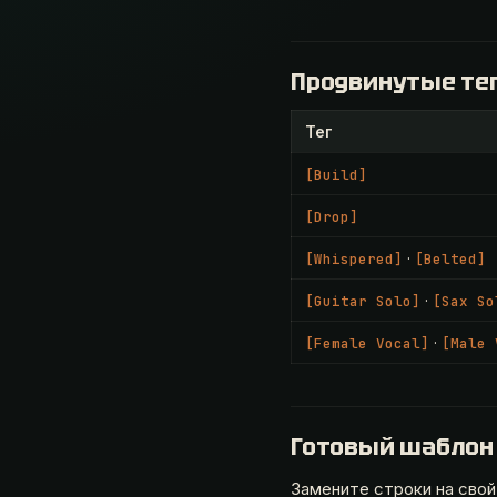
Продвинутые теги
Тег
[Build]
[Drop]
·
[Whispered]
[Belted]
·
[Guitar Solo]
[Sax So
·
[Female Vocal]
[Male 
Готовый шаблон п
Замените строки на свой 