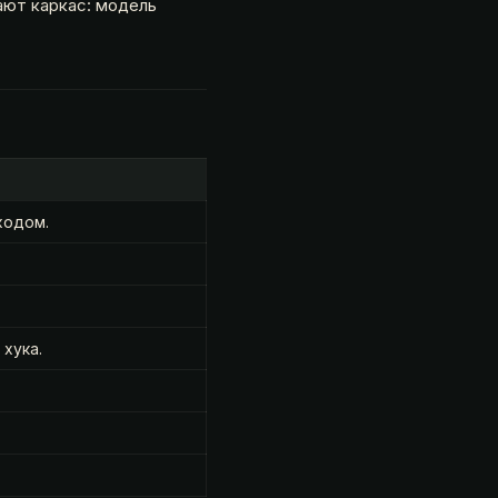
ют каркас: модель
ходом.
хука.