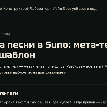
ая
Конструктор
🧪 Лаборатория
Гайд
Доступ
Ввести код
 песни
а песни в Suno: мета-т
 шаблон
 структуру — мета-теги в поле Lyrics. Разбираем все теги ([Ve
готовый шаблон песни для копирования.
та-теги
«сырой» текст и сам решает, где куплет, а где припев — нар