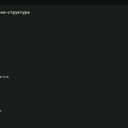
рок-структура
ется


