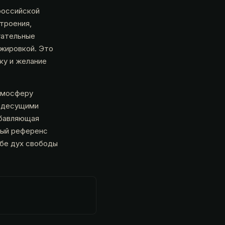
российской
строения,
гательные
нжировкой. Это
бку и желание
атмосферу
ездесущими
обавляющая
ный референс
ебе дух свободы