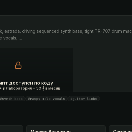
e vocals, 
…
мпт доступен по коду
 🧪 Лаборатория + 50 𝄞 в месяц
#synth-bass
#raspy-male-vocals
#guitar-licks
 ₽
У меня есть код
Маркин Владимир
Семёнов