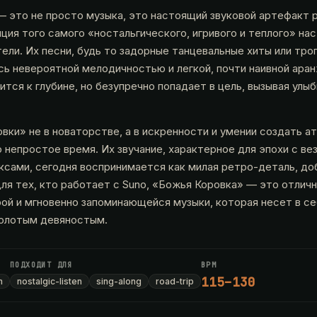
— это не просто музыка, это настоящий звуковой артефакт 
ция того самого «ностальгического, игривого и теплого» на
ели. Их песни, будь то задорные танцевальные хиты или тро
сь невероятной мелодичностью и легкой, почти наивной ара
ится к глубине, но безупречно попадает в цель, вызывая улы
вки» не в новаторстве, а в искренности и умении создать 
 непростое время. Их звучание, характерное для эпохи с в
ксами, сегодня воспринимается как милая ретро-деталь, д
ля тех, кто работает с Suno, «Божья Коровка» — это отлич
рой и мгновенно запоминающейся музыки, которая несет в с
золотым девяностым.
ПОДХОДИТ ДЛЯ
BPM
115–130
m
nostalgic-listen
sing-along
road-trip