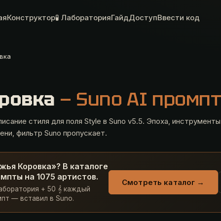
ая
Конструктор
🧪 Лаборатория
Гайд
Доступ
Ввести код
вка
оровка
— Suno AI промп
исание стиля для поля Style в Suno v5.5. Эпоха, инструменты
ени, фильтр Suno пропускает.
жья Коровка»? В каталоге
мпты на 1075 артистов.
Смотреть каталог →
Лаборатория + 50 𝄞 каждый
пт — вставил в Suno.