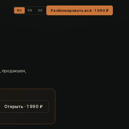
Разблокировать всё · 1 990 ₽
RU
EN
DE
т
, продакшен,
Открыть · 1 990 ₽