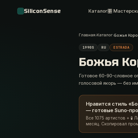
SiliconSense
Каталог
🎛 Мастерск
Главная
Каталог
›
›
Божья Коро
1990S
RU
ESTRADA
Божья К
Готовое 60-90-словное оп
голосовой якорь — без им
Нравится стиль «Бо
— готовые Suno-про
Все 1075 артистов + 🧪 
месяц. Скопировал пром