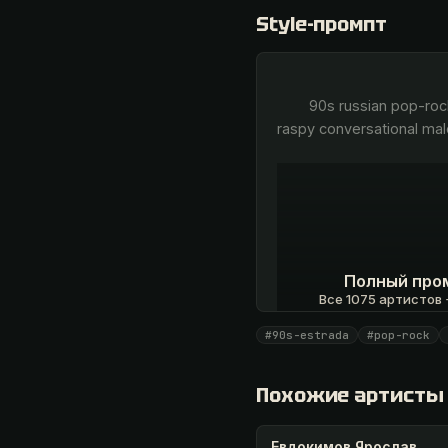
Style-промпт
        90s russian pop-rock, estrada, driving sequenced synth bass, tight TR-707 drum machine grooves, slightly 
raspy conversational mal
Полный про
Все 1075 артистов +
#90s-estrada
#pop-rock
Открыть · 1 990
Похожие артисты
Евдокимов Ярослав