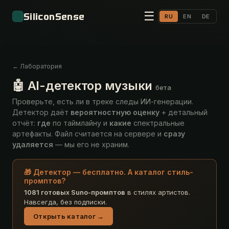
☰
SiliconSense
RU
EN
DE
← Лаборатория
🤖 AI-детектор музыки
бета
Проверьте, есть ли в треке следы ИИ-генерации.
Детектор даёт
вероятностную оценку
+ детальный
отчёт:
где
по таймлайну и
какие
спектральные
артефакты. Файл считается на сервере и
сразу
удаляется
— мы его не храним.
🎁 Детектор — бесплатно. А каталог стиль-
промптов?
1081 готовых Suno-промптов
в стилях артистов.
Навсегда, без подписки.
Открыть каталог →