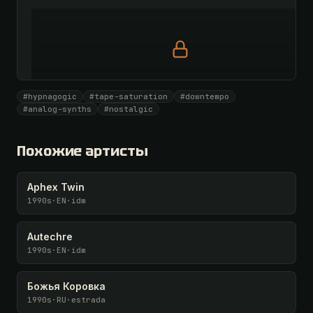
Полный промпт доступен по коду
#hypnagogic
#tape-saturation
#downtempo
Все 1069 артистов + 🧪 Лаборатория + 50 𝄞 в месяц
#analog-synths
#nostalgic
Открыть · 1 990 ₽
Похожие артисты
У меня есть код
Aphex Twin
1990s
·
EN
·
idm
Autechre
1990s
·
EN
·
idm
Божья Коровка
1990s
·
RU
·
estrada