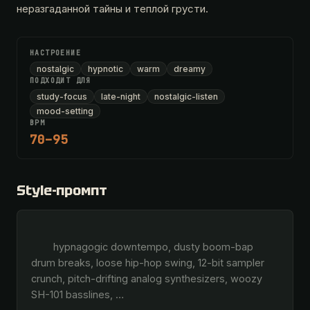
неразгаданной тайны и теплой грусти.
НАСТРОЕНИЕ
nostalgic
hypnotic
warm
dreamy
ПОДХОДИТ ДЛЯ
study-focus
late-night
nostalgic-listen
mood-setting
BPM
70–95
Style-промпт
        hypnagogic downtempo, dusty boom-bap 
drum breaks, loose hip-hop swing, 12-bit sampler 
crunch, pitch-drifting analog synthesizers, woozy 
SH-101 basslines, 
…