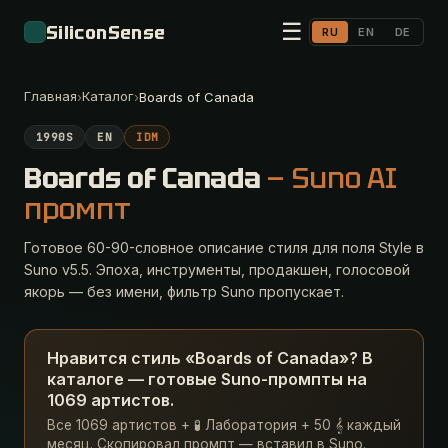
☰
SiliconSense
RU
EN
DE
Главная
Каталог
›
›
Boards of Canada
1990S
EN
IDM
Boards of Canada
— Suno AI
промпт
Готовое 60-90-словное описание стиля для поля Style в
Suno v5.5. Эпоха, инструменты, продакшен, голосовой
якорь — без имени, фильтр Suno пропускает.
Нравится стиль «Boards of Canada»? В
каталоге — готовые Suno-промпты на
1069 артистов.
Все 1069 артистов + 🧪 Лаборатория + 50 𝄞 каждый
месяц. Скопировал промпт — вставил в Suno.