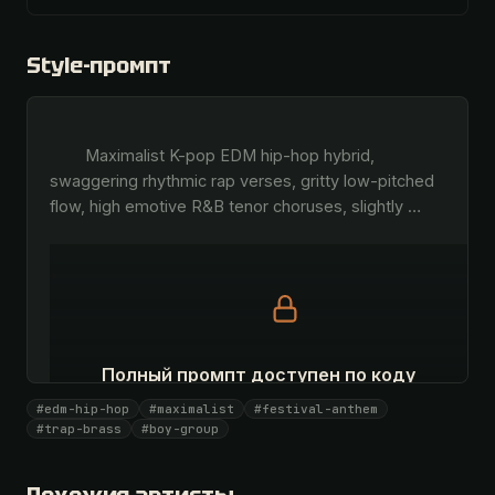
Style-промпт
        Maximalist K-pop EDM hip-hop hybrid, 
swaggering rhythmic rap verses, gritty low-pitched 
flow, high emotive R&B tenor choruses, slightly 
…
Полный промпт доступен по коду
Все 1081 артистов + 🧪 Лаборатория + 50 𝄞 в месяц
#edm-hip-hop
#maximalist
#festival-anthem
#trap-brass
#boy-group
Открыть · 1 990 ₽
У меня есть код