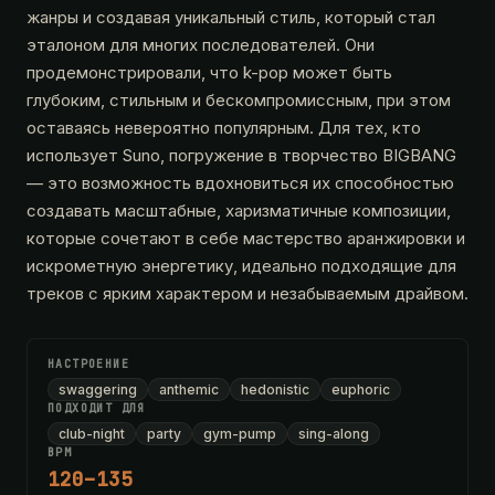
жанры и создавая уникальный стиль, который стал
эталоном для многих последователей. Они
продемонстрировали, что k-pop может быть
глубоким, стильным и бескомпромиссным, при этом
оставаясь невероятно популярным. Для тех, кто
использует Suno, погружение в творчество BIGBANG
— это возможность вдохновиться их способностью
создавать масштабные, харизматичные композиции,
которые сочетают в себе мастерство аранжировки и
искрометную энергетику, идеально подходящие для
треков с ярким характером и незабываемым драйвом.
НАСТРОЕНИЕ
swaggering
anthemic
hedonistic
euphoric
ПОДХОДИТ ДЛЯ
club-night
party
gym-pump
sing-along
BPM
120–135