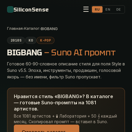
☰
SiliconSense
RU
EN
DE
Главная
Каталог
›
›
BIGBANG
2010S
KO
K-POP
BIGBANG
— Suno AI промпт
Готовое 60-90-словное описание стиля для поля Style в
Suno v5.5. Эпоха, инструменты, продакшен, голосовой
якорь — без имени, фильтр Suno пропускает.
Нравится стиль «BIGBANG»? В каталоге
— готовые Suno-промпты на 1081
артистов.
Все 1081 артистов + 🧪 Лаборатория + 50 𝄞 каждый
месяц. Скопировал промпт — вставил в Suno.
Смотреть каталог →