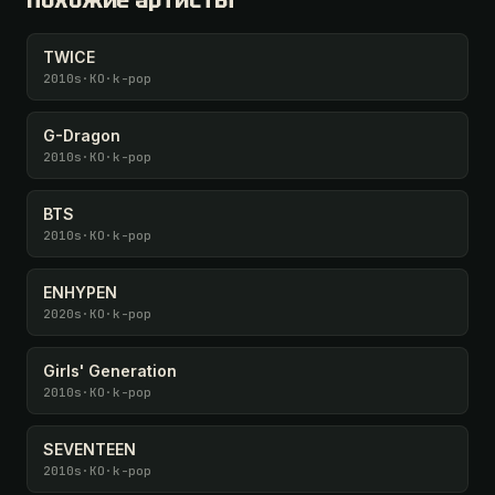
Похожие артисты
TWICE
2010s
·
KO
·
k-pop
G-Dragon
2010s
·
KO
·
k-pop
BTS
2010s
·
KO
·
k-pop
ENHYPEN
2020s
·
KO
·
k-pop
Girls' Generation
2010s
·
KO
·
k-pop
SEVENTEEN
2010s
·
KO
·
k-pop