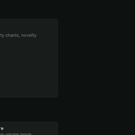
re
uk-garage-house