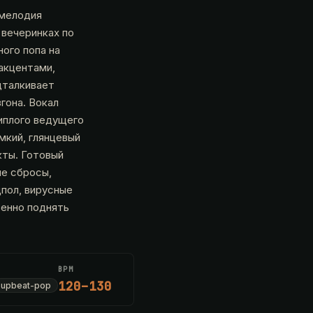
 мелодия
 вечеринках по
ого попа на
акцентами,
дталкивает
гона. Вокал
иплого ведущего
мкий, глянцевый
кты. Готовый
ые сбросы,
цпол, вирусные
венно поднять
BPM
120–130
upbeat-pop