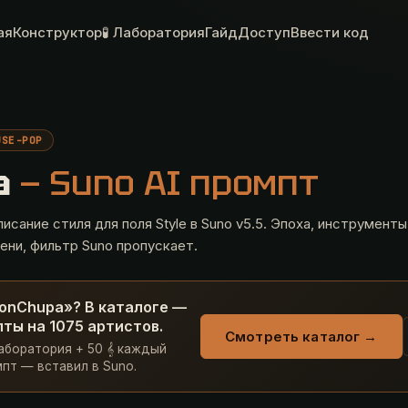
ая
Конструктор
🧪 Лаборатория
Гайд
Доступ
Ввести код
USE-POP
a
— Suno AI промпт
исание стиля для поля Style в Suno v5.5. Эпоха, инструменты
ени, фильтр Suno пропускает.
onChupa»? В каталоге —
ты на 1075 артистов.
Смотреть каталог →
Лаборатория + 50 𝄞 каждый
пт — вставил в Suno.