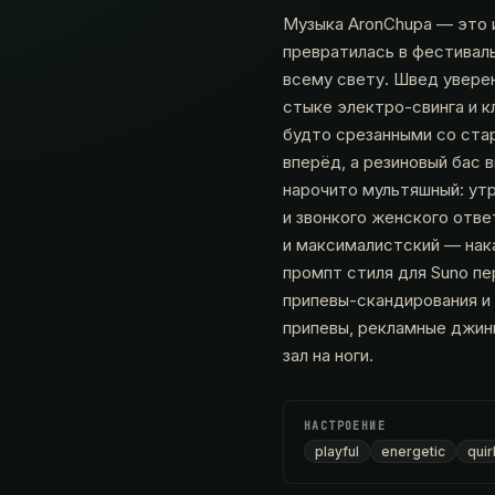
Музыка AronChupa — это и
превратилась в фестиваль
всему свету. Швед уверен
стыке электро-свинга и к
будто срезанными со стар
вперёд, а резиновый бас 
нарочито мультяшный: утр
и звонкого женского отве
и максималистский — нак
промпт стиля для Suno пе
припевы-скандирования и 
припевы, рекламные джин
зал на ноги.
НАСТРОЕНИЕ
playful
energetic
quir