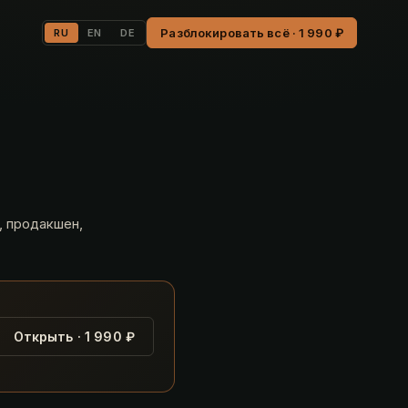
Разблокировать всё · 1 990 ₽
RU
EN
DE
, продакшен,
Открыть · 1 990 ₽