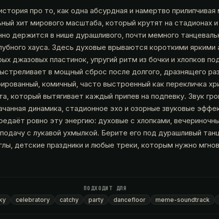
стория про то, как одна абсурдная и намертво прилипчивая
ный хит мирового масштаба, который крутят на стадионах и
но держится в нише дурашливого, почти мемного танцевальн
лубного хауса. Здесь духовые врываются короткими яркими 
ых джазовых пластинок, упругий ритм из бочки и хлопков по
выстреливает в мощный сброс после долгого, дразнящего раз
ированный, комичный, часто выстроенный как перекличка хр
та, который вытягивает каждый припев на подпевку. Звук гро
ачанная динамика, стадионное эхо и озорные звуковые эффе
редаёт ровно эту энергию: духовые с хлопками, вечериночн
подачу с лукавой ухмылкой. Берите его под дурашливый тан
глы, детские праздники и любые треки, которым нужно мгно
ПОДХОДИТ ДЛЯ
ky
celebratory
catchy
party
dancefloor
meme-soundtrack