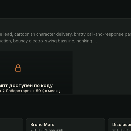
tion, bouncy electro-swing bassline, honking 
…
мпт доступен по коду
 🧪 Лаборатория + 50 𝄞 в месяц
 ₽
У меня есть код
Bruno Mars
Disclosu
2010s
·
EN
·
pop-rnb
2010s
·
EN
·