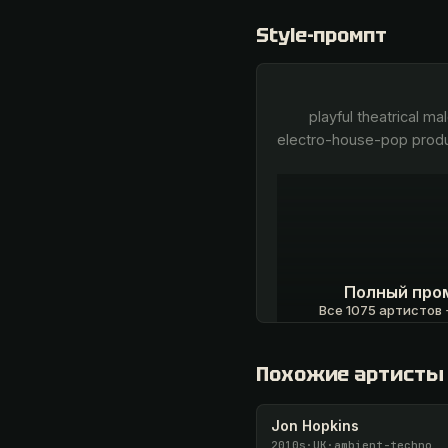
Style-промпт
        playful theatrical male lead, cartoonish character delivery, bratty call-and-response party chants, novelty 
electro-house-pop produc
Полный про
Все 1075 артистов +
Открыть · 1 990
Похожие артисты
Jon Hopkins
2010s
·
UK
·
ambient-techno