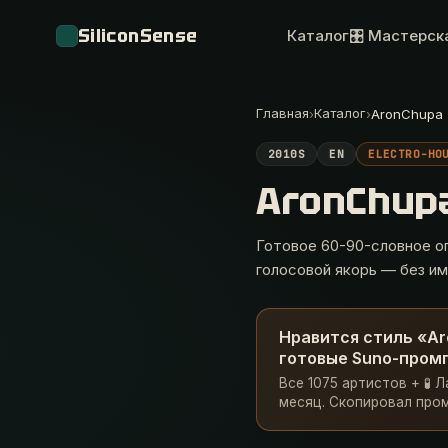
SiliconSense
Каталог
🎛 Мастерск
Главная
Каталог
›
›
AronChupa
2010S
EN
ELECTRO-HO
AronChup
Готовое 60-90-словное оп
голосовой якорь — без им
Нравится стиль «Ar
готовые Suno-промп
Все 1075 артистов + 🧪 
месяц. Скопировал пром