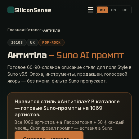
☰
SiliconSense
RU
EN
DE
Главная
Каталог
›
›
Антитіла
2010S
UK
POP-ROCK
Антитіла
— Suno AI промпт
Готовое 60-90-словное описание стиля для поля Style в
Suno v5.5. Эпоха, инструменты, продакшен, голосовой
якорь — без имени, фильтр Suno пропускает.
Нравится стиль «Антитіла»? В каталоге
— готовые Suno-промпты на 1069
артистов.
Все 1069 артистов + 🧪 Лаборатория + 50 𝄞 каждый
месяц. Скопировал промпт — вставил в Suno.
Смотреть каталог →