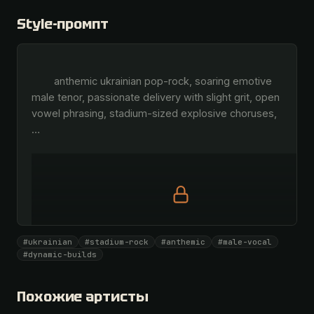
Style-промпт
        anthemic ukrainian pop-rock, soaring emotive 
male tenor, passionate delivery with slight grit, open 
vowel phrasing, stadium-sized explosive choruses, 
…
Полный промпт доступен по коду
#ukrainian
#stadium-rock
#anthemic
#male-vocal
Все 1069 артистов + 🧪 Лаборатория + 50 𝄞 в месяц
#dynamic-builds
Открыть · 1 990 ₽
Похожие артисты
У меня есть код