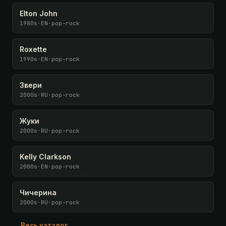
Elton John
1980s
·
EN
·
pop-rock
Roxette
1990s
·
EN
·
pop-rock
Звери
2000s
·
RU
·
pop-rock
Жуки
2000s
·
RU
·
pop-rock
Kelly Clarkson
2000s
·
EN
·
pop-rock
Чичерина
2000s
·
RU
·
pop-rock
→ Весь каталог