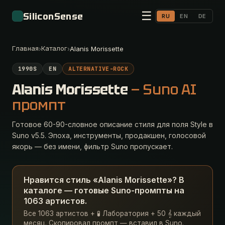
☰
SiliconSense
RU
EN
DE
Главная
Каталог
›
›
Alanis Morissette
1990S
EN
ALTERNATIVE-ROCK
Alanis Morissette
— Suno AI
промпт
Готовое 60-90-словное описание стиля для поля Style в
Suno v5.5. Эпоха, инструменты, продакшен, голосовой
якорь — без имени, фильтр Suno пропускает.
Нравится стиль «Alanis Morissette»? В
каталоге — готовые Suno-промпты на
1063 артистов.
Все 1063 артистов + 🧪 Лаборатория + 50 𝄞 каждый
месяц. Скопировал промпт — вставил в Suno.