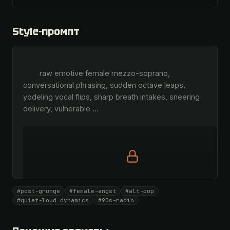
Style-промпт
        raw emotive female mezzo-soprano, 
conversational phrasing, sudden octave leaps, 
yodeling vocal flips, sharp breath intakes, sneering 
delivery, vulnerable 
…
Полный промпт доступен по коду
#post-grunge
#female-angst
#alt-pop
Все 1063 артистов + 🧪 Лаборатория + 50 𝄞 в месяц
#quiet-loud dynamics
#90s-radio
Открыть · 1 990 ₽