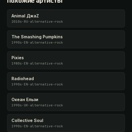
Похожие артисты
У меня есть код
Animal ДжаZ
2010s
·
RU
·
alternative-rock
The Smashing Pumpkins
1990s
·
EN
·
alternative-rock
Pixies
1980s
·
EN
·
alternative-rock
Radiohead
1990s
·
EN
·
alternative-rock
Океан Ельзи
1990s
·
UK
·
alternative-rock
Collective Soul
1990s
·
EN
·
alternative-rock