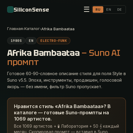
☰
SiliconSense
RU
EN
DE
Главная
Каталог
›
›
Afrika Bambaataa
1980S
EN
ELECTRO-FUNK
Afrika Bambaataa
— Suno AI
промпт
Готовое 60-90-словное описание стиля для поля Style в
Suno v5.5. Эпоха, инструменты, продакшен, голосовой
якорь — без имени, фильтр Suno пропускает.
Нравится стиль «Afrika Bambaataa»? В
каталоге — готовые Suno-промпты на
1069 артистов.
Все 1069 артистов + 🧪 Лаборатория + 50 𝄞 каждый
месяц. Скопировал промпт — вставил в Suno.