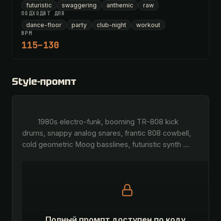
futuristic
swaggering
anthemic
raw
ПОДХОДИТ ДЛЯ
dance-floor
party
club-night
workout
BPM
115–130
Style-промпт
        1980s electro-funk, booming TR-808 kick 
drums, snappy analog snares, frantic 808 cowbell, 
cold geometric Moog basslines, futuristic synth 
…
Полный промпт доступен по коду