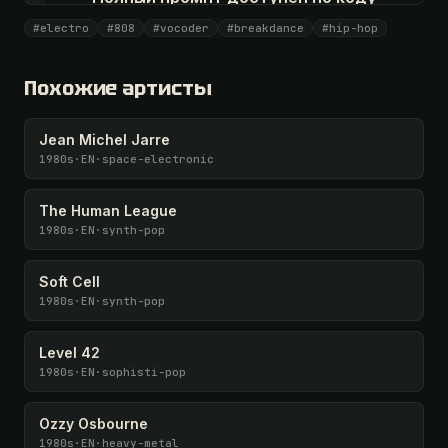
Все 1069 артистов + 🧪 Лаборатория + 50 𝄞 в месяц
#electro
#808
#vocoder
#breakdance
#hip-hop
Открыть · 1 990 ₽
Похожие артисты
У меня есть код
Jean Michel Jarre
1980s
·
EN
·
space-electronic
The Human League
1980s
·
EN
·
synth-pop
Soft Cell
1980s
·
EN
·
synth-pop
Level 42
1980s
·
EN
·
sophisti-pop
Ozzy Osbourne
1980s
·
EN
·
heavy-metal