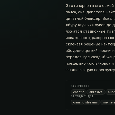
Это гиперпоп в его само
панка, ска, дабстепа, най
цитатный блендер. Вокал 
«бурундучьих» хуков до д
ложатся стадионные трэп
искажённого, разорванног
склеивая бешеные найтко
абсурдно цепкий, ироничн
передоз, где каждый жанр
предельно «онлайново» и 
затягивающую перегрузку
НАСТРОЕНИЕ
chaotic
abrasive
euph
ПОДХОДИТ ДЛЯ
gaming streams
meme e