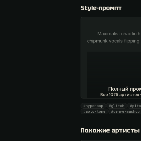
Style-промпт
        Maximalist chaotic hyperpop, blown-out and deliberately overloaded. Extreme pitched-up, heavily auto-tuned 
chipmunk vocals flippin
Полный про
Все 1075 артистов +
#hyperpop
#glitch
#pitc
Открыть · 1 990
#auto-tune
#genre-mashup
Похожие артисты