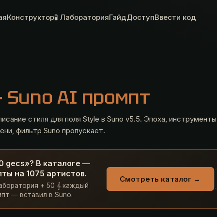
ая
Конструктор
🧪 Лаборатория
Гайд
Доступ
Ввести код
— Suno AI промпт
исание стиля для поля Style в Suno v5.5. Эпоха, инструменты
ени, фильтр Suno пропускает.
0 gecs»? В каталоге —
ты на 1075 артистов.
Смотреть каталог →
Лаборатория + 50 𝄞 каждый
пт — вставил в Suno.