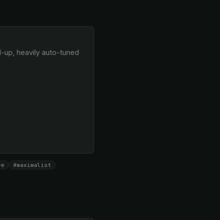
re
#maximalist