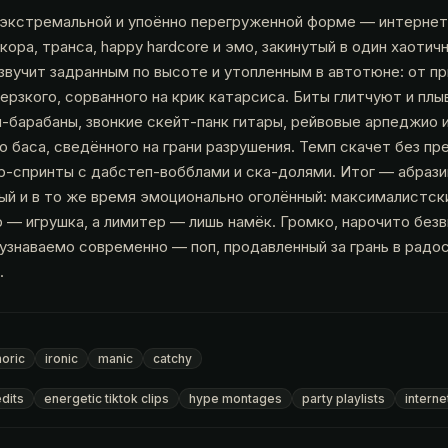
й экстремальной и упоённо перегруженной форме — интернет
ткора, транса, happy hardcore и эмо, закинутый в один хаотич
звучит задранным по высоте и утопленным в автотюне: от п
ерзкого, сорванного на крик катарсиса. Биты глитчуют и плы
-барабаны, звонкие скейт-панк гитары, рейвовые арпеджио 
о баса, сведённого на грани разрушения. Темп скачет без п
р-спринты с дабстеп-вобблами и ска-долями. Итог — абрази
ый и в то же время эмоционально оголённый: максималистск
 — игрушка, а лимитер — лишь намёк. Громко, нарочито безв
узнаваемо современно — поп, продавленный за грань в радо
.
oric
ironic
manic
catchy
dits
energetic tiktok clips
hype montages
party playlists
interne