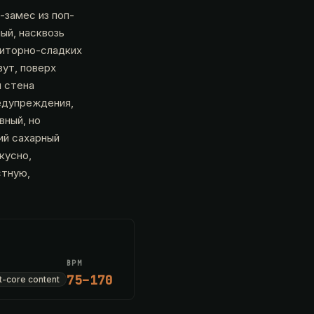
-замес из поп-
ный, насквозь
риторно-сладких
вут, поверх
и стена
редупреждения,
вный, но
ий сахарный
кусно,
стную,
BPM
75–170
t-core content