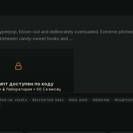
g between candy-sweet hooks and 
…
мпт доступен по коду
 🧪 Лаборатория + 50 𝄞 в месяц
hed-up vocals
#distorted bass
#ska punk
#dubstep
#nightco
 ₽
У меня есть код