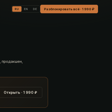
Разблокировать всё · 1 990 ₽
RU
EN
DE
, продакшен,
Открыть · 1 990 ₽