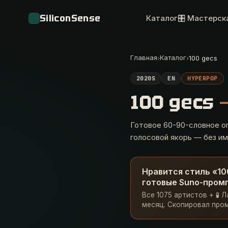
SiliconSense
Каталог
🎛 Мастерск
Главная
Каталог
›
›
100 gecs
2020S
EN
HYPERPOP
100 gecs
Готовое 60-90-словное оп
голосовой якорь — без им
Нравится стиль «10
готовые Suno-промп
Все 1075 артистов + 🧪 
месяц. Скопировал пром